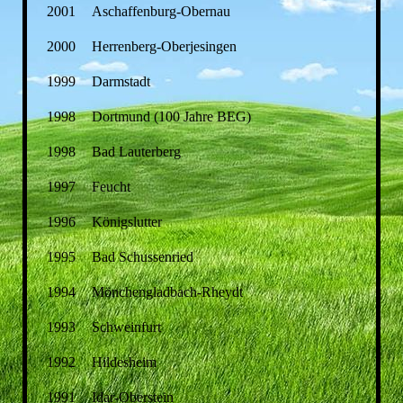
2001
Aschaffenburg-Obernau
2000
Herrenberg-Oberjesingen
1999
Darmstadt
1998
Dortmund (100 Jahre BEG)
1998
Bad Lauterberg
1997
Feucht
1996
Königslutter
1995
Bad Schussenried
1994
Mönchengladbach-Rheydt
1993
Schweinfurt
1992
Hildesheim
1991
Idar-Oberstein