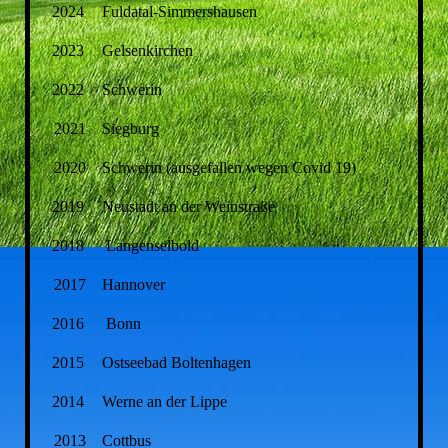
2024
Fuldatal-Simmershausen
2023
Gelsenkirchen
2022
Schwerin
2021
Siegburg
2020
Schwerin (ausgefallen wegen Covid 19)
2019
Neustadt an der Weinstraße
2018
Langenselbold
2017
Hannover
2016
Bonn
2015
Ostseebad Boltenhagen
2014
Werne an der Lippe
2013
Cottbus