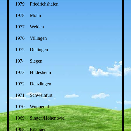
1979
Friedrichshafen
1978
Mölln
1977
Weiden
1976
Villingen
1975
Dettingen
1974
Siegen
1973
Hildesheim
1972
Denzlingen
1971
Schweinfurt
1970
Wuppertal
1969
Singen/Hohentwiel
1968
Erlangen