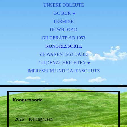
UNSERE OBLEUTE
GC BDR
TERMINE
BRT 2025
DOWNLOAD
GILDERÄTE AB 1953
KONGRESSORTE
SIE WAREN 1953 DABEI
GILDENACHRICHTEN
IMPRESSUM UND DATENSCHUTZ
FESTSCHRIFT 125 JAHRE BEG
AKTUELL
JAHRGANG 1957 - 1961
JAHRGANG 1961 - 1965
Kongressorte
JAHRGANG 1966 - 1970
JAHRGANG 1971 - 1974
2025
Kellinghusen