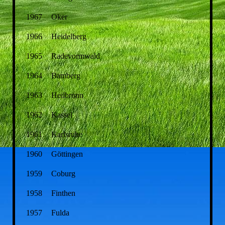
1967
Oker
1966
Heidelberg
1965
Radevormwald
1964
Bamberg
1963
Heilbronn
1962
Kassel
1961
Karlsruhe
1960
Göttingen
1959
Coburg
1958
Finthen
1957
Fulda