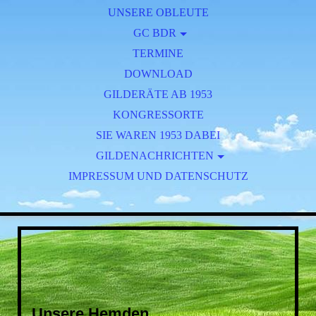
UNSERE OBLEUTE
GC BDR
TERMINE
BRT 2025
DOWNLOAD
GILDERÄTE AB 1953
KONGRESSORTE
SIE WAREN 1953 DABEI
GILDENACHRICHTEN
IMPRESSUM UND DATENSCHUTZ
FESTSCHRIFT 125 JAHRE BEG
AKTUELL
JAHRGANG 1957 - 1961
JAHRGANG 1961 - 1965
JAHRGANG 1966 - 1970
JAHRGANG 1971 - 1974
Unsere Hemden