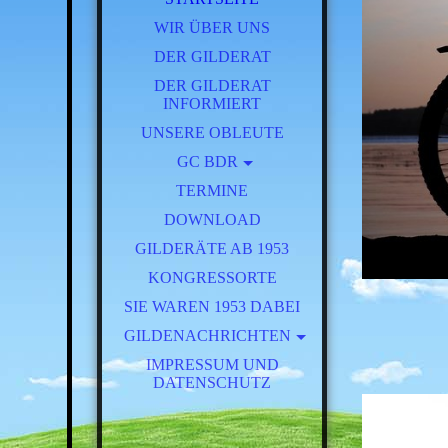
WIR ÜBER UNS
DER GILDERAT
DER GILDERAT
INFORMIERT
UNSERE OBLEUTE
GC BDR
TERMINE
BRT 2025
DOWNLOAD
GILDERÄTE AB 1953
KONGRESSORTE
SIE WAREN 1953 DABEI
GILDENACHRICHTEN
FESTSCHRIFT 125 JAHRE
IMPRESSUM UND
DATENSCHUTZ
BEG
AKTUELL
JAHRGANG 1957 - 1961